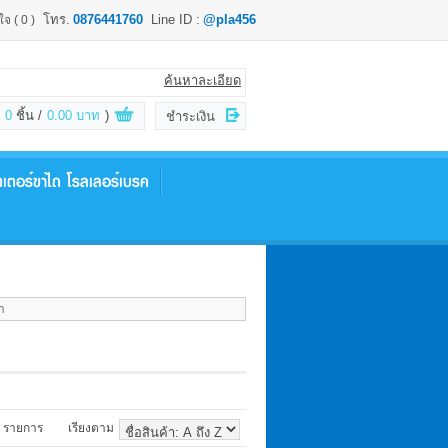
โทร.
0876441760
Line ID :
@pla456
นใจ
( 0 )
ค้นหาละเอียด
0
ชิ้น
0.00 บาท
)
ชำระเงิน
๊ตเตอร์ขาไถ โรลเลอร์เบรค
า
รายการ
เรียงตาม